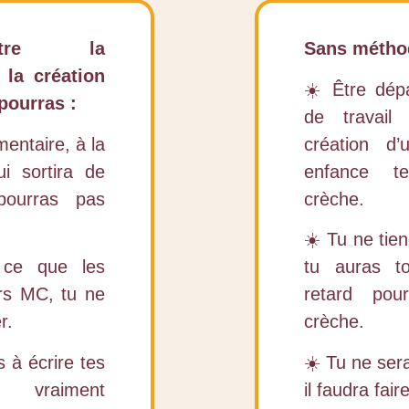
ître la
Sans méthod
 la création
☀️ Être dép
 pourras :
de travail
entaire, à la
création d’
i sortira de
enfance te
pourras pas
crèche.
☀️ Tu ne tien
 ce que les
tu auras t
urs MC, tu ne
retard pou
r.
crèche.
 à écrire tes
☀️ Tu ne ser
 vraiment
il faudra fai