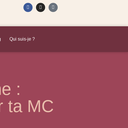
g
Qui suis-je ?
e :
r ta MC