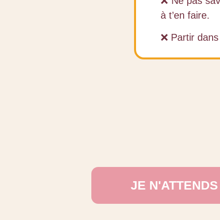
❌ Ne pas savo
à t’en faire.
❌ Partir dans
JE N'ATTEND