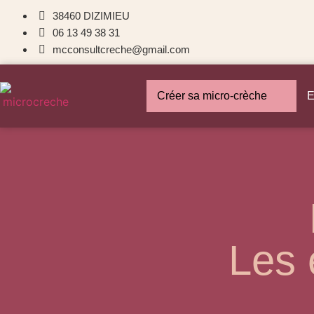
38460 DIZIMIEU
06 13 49 38 31
mcconsultcreche@gmail.com
Créer sa micro-crèche
E
Les 