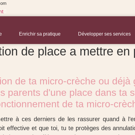
com
nt
e
Enrichir sa pratique
Développer ses services
ion de place a mettre en 
on de ta micro-crèche ou déjà g
es parents d'une place dans ta s
onctionnement de ta micro-crèc
ettre à ces derniers de les rassurer quand à l’e
t effective et que toi, tu te protèges des annulati