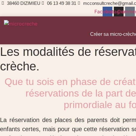
38460 DIZIMIEU
06 13 49 38 31
mcconsultcreche@gmail.
Facebook
Instagram
Comme
Créer sa micro-crèch
Les modalités de réservat
crèche.
Que tu sois en phase de créati
réservations de la part d
primordiale au f
La réservation des places des parents doit perm
enfants certes, mais pour que cette réservation soi