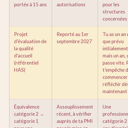
portée à 15 ans
autorisations
pour les
structures
concernées
Projet
Reporté au 1er
Tu as un an 
d’évaluation de
septembre 2027
que prévu
la qualité
initialemen
d’accueil
mais un an, 
(référentiel
passe vite. 
HAS)
t’empêche 
commencer 
réfléchir dè
maintenant
Équivalence
Assouplissement
Une
catégorie 2 →
récent, à vérifier
professionn
catégorie 1
auprès de ta PMI
catégorie 2