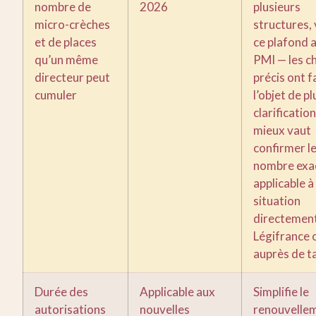
nombre de
2026
plusieurs
micro-crèches
structures, 
et de places
ce plafond 
qu’un même
PMI — les ch
directeur peut
précis ont f
cumuler
l’objet de p
clarification
mieux vaut
confirmer l
nombre exa
applicable à
situation
directement
Légifrance 
auprès de t
Durée des
Applicable aux
Simplifie le
autorisations
nouvelles
renouvelle