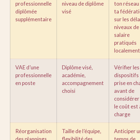
professionnelle
niveau de diplôme
ton réseau
diplômée
visé
ta fédérat
supplémentaire
sur les déla
niveaux de
salaire
pratiqués
localement
VAE d’une
Diplôme visé,
Vérifier les
professionnelle
académie,
dispositifs
en poste
accompagnement
prise en ch
choisi
avant de
considérer
le coût est 
charge
Réorganisation
Taille de l’équipe,
Anticiper u
des plannings
flexibilité des
temps de