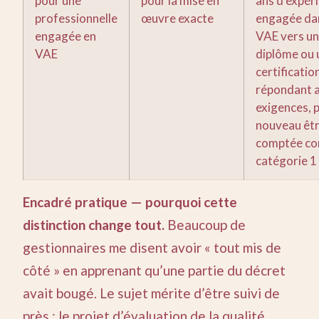
pour une
pour la mise en
ans d’expér
professionnelle
œuvre exacte
engagée da
engagée en
VAE vers un
VAE
diplôme ou 
certificatio
répondant 
exigences, 
nouveau êt
comptée c
catégorie 1
Encadré pratique — pourquoi cette
distinction change tout.
Beaucoup de
gestionnaires me disent avoir « tout mis de
côté » en apprenant qu’une partie du décret
avait bougé. Le sujet mérite d’être suivi de
près : le projet d’évaluation de la qualité