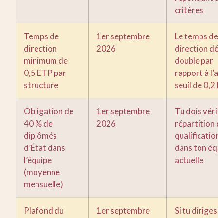
critères
Temps de
1er septembre
Le temps de
direction
2026
direction d
minimum de
double par
0,5 ETP par
rapport à l’
structure
seuil de 0,2
Obligation de
1er septembre
Tu dois vérif
40 % de
2026
répartition
diplômés
qualificatio
d’État dans
dans ton éq
l’équipe
actuelle
(moyenne
mensuelle)
Plafond du
1er septembre
Si tu diriges