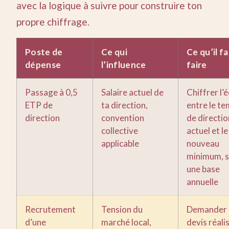
avec la logique à suivre pour construire ton
propre chiffrage.
Poste de
Ce qui
Ce qu’il f
dépense
l’influence
faire
Passage à 0,5
Salaire actuel de
Chiffrer l’
ETP de
ta direction,
entre le t
direction
convention
de directio
collective
actuel et le
applicable
nouveau
minimum, s
une base
annuelle
Recrutement
Tension du
Demander 
d’une
marché local,
devis réali