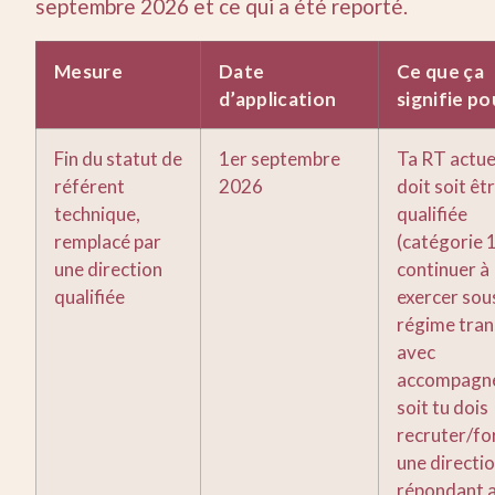
septembre 2026 et ce qui a été reporté.
Mesure
Date
Ce que ça
d’application
signifie po
Fin du statut de
1er septembre
Ta RT actue
référent
2026
doit soit êt
technique,
qualifiée
remplacé par
(catégorie 1
une direction
continuer à
qualifiée
exercer sous
régime tran
avec
accompagn
soit tu dois
recruter/f
une directi
répondant 