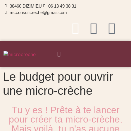
38460 DIZIMIEU
06 13 49 38 31
mcconsultcreche@gmail.com
Le budget pour ouvrir
une micro-crèche
Tu y es ! Prête à te lancer
pour créer ta micro-crèche.
Mais voilà, tu n'as aucune