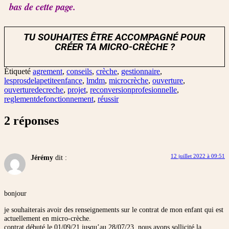
bas de cette page.
TU SOUHAITES ÊTRE ACCOMPAGNÉ POUR
CRÉER TA MICRO-CRÈCHE ?
Étiqueté
agrement
,
conseils
,
crèche
,
gestionnaire
,
lesprosdelapetiteenfance
,
lmdm
,
microcrèche
,
ouverture
,
ouverturedecreche
,
projet
,
reconversionprofesionnelle
,
reglementdefonctionnement
,
réussir
2 réponses
12 juillet 2022 à 09:51
Jérémy
dit :
bonjour
je souhaiterais avoir des renseignements sur le contrat de mon enfant qui est
actuellement en micro-crèche.
contrat débuté le 01/09/21 jusqu’au 28/07/23. nous avons sollicité la