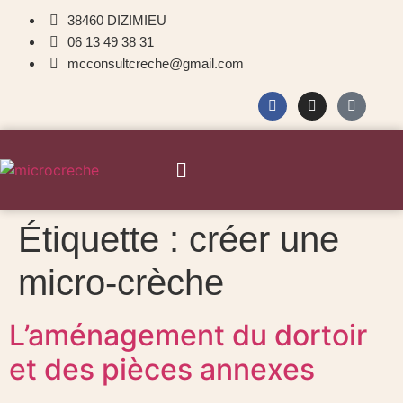
38460 DIZIMIEU
06 13 49 38 31
mcconsultcreche@gmail.com
Étiquette :
créer une
micro-crèche
L’aménagement du dortoir
et des pièces annexes