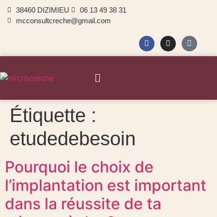
38460 DIZIMIEU
06 13 49 38 31
mcconsultcreche@gmail.com
Étiquette :
etudedebesoin
Pourquoi le choix de
l’implantation est important
dans la réussite de ta