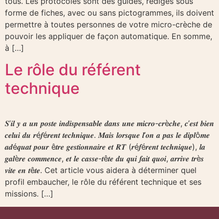
tous. Les protocoles sont des guides, rédigés sous
forme de fiches, avec ou sans pictogrammes, ils doivent
permettre à toutes personnes de votre micro-crèche de
pouvoir les appliquer de façon automatique. En somme,
à […]
Le rôle du référent
technique
𝑺’𝒊𝒍 𝒚 𝒂 𝒖𝒏 𝒑𝒐𝒔𝒕𝒆 𝒊𝒏𝒅𝒊𝒔𝒑𝒆𝒏𝒔𝒂𝒃𝒍𝒆 𝒅𝒂𝒏𝒔 𝒖𝒏𝒆 𝒎𝒊𝒄𝒓𝒐-𝒄𝒓è𝒄𝒉𝒆, 𝒄’𝒆𝒔𝒕 𝒃𝒊𝒆𝒏
𝒄𝒆𝒍𝒖𝒊 𝒅𝒖 𝒓é𝒇é𝒓𝒆𝒏𝒕 𝒕𝒆𝒄𝒉𝒏𝒊𝒒𝒖𝒆. 𝑴𝒂𝒊𝒔 𝒍𝒐𝒓𝒔𝒒𝒖𝒆 𝒍’𝒐𝒏 𝒂 𝒑𝒂𝒔 𝒍𝒆 𝒅𝒊𝒑𝒍ô𝒎𝒆
𝒂𝒅é𝒒𝒖𝒂𝒕 𝒑𝒐𝒖𝒓 ê𝒕𝒓𝒆 𝒈𝒆𝒔𝒕𝒊𝒐𝒏𝒏𝒂𝒊𝒓𝒆 𝒆𝒕 𝑹𝑻 (𝒓é𝒇é𝒓𝒆𝒏𝒕 𝒕𝒆𝒄𝒉𝒏𝒊𝒒𝒖𝒆), 𝒍𝒂
𝒈𝒂𝒍è𝒓𝒆 𝒄𝒐𝒎𝒎𝒆𝒏𝒄𝒆, 𝒆𝒕 𝒍𝒆 𝒄𝒂𝒔𝒔𝒆-𝒕ê𝒕𝒆 𝒅𝒖 𝒒𝒖𝒊 𝒇𝒂𝒊𝒕 𝒒𝒖𝒐𝒊, 𝒂𝒓𝒓𝒊𝒗𝒆 𝒕𝒓è𝒔
𝒗𝒊𝒕𝒆 𝒆𝒏 𝒕ê𝒕𝒆. Cet article vous aidera à déterminer quel
profil embaucher, le rôle du référent technique et ses
missions. […]