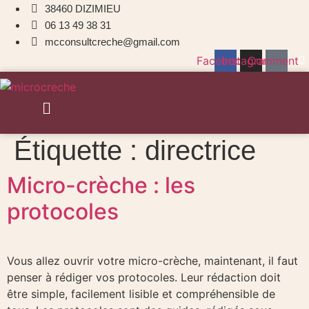
38460 DIZIMIEU
06 13 49 38 31
mcconsultcreche@gmail.com
Facebook
Instagram
Comment
Menu
Étiquette :
directrice
Micro-crèche : les
protocoles
Vous allez ouvrir votre micro-crèche, maintenant, il faut
penser à rédiger vos protocoles. Leur rédaction doit
être simple, facilement lisible et compréhensible de