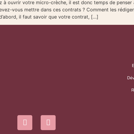
uvrir votre micro-crèche, il est donc temps de penser à 
 devez-vous mettre dans ces contrats ? Comment les rédige
rd, il faut savoir que votre contrat, […]
E
Dév
R